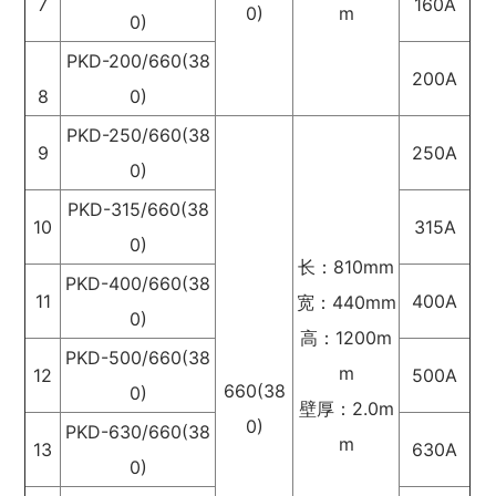
7
160A
0)
m
0)
PKD-200/660(38
200A
8
0)
PKD-250/660(38
9
250A
0)
PKD-315/660(38
10
315A
0)
长：810mm
PKD-400/660(38
11
400A
宽：440mm
0)
高：1200m
PKD-500/660(38
m
12
500A
660(38
0)
壁厚：2.0m
0)
PKD-630/660(38
m
13
630A
0)