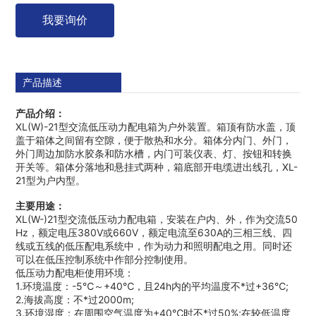
我要询价
产品描述
产品介绍：
XL(W)-21型交流低压动力配电箱为户外装置。箱顶有防水盖，顶
盖于箱体之间留有空隙，便于散热和水分。箱体分内门、外门，
外门周边加防水胶条和防水槽，内门可装仪表、灯、按钮和转换
开关等。箱体分落地和悬挂式两种，箱底部开电缆进出线孔，XL-
21型为户内型。
主要用途：
XL(W-)21型交流低压动力配电箱，安装在户内、外，作为交流50
Hz，额定电压380V或660V，额定电流至630A的三相三线、四
线或五线的低压配电系统中，作为动力和照明配电之用。同时还
可以在低压控制系统中作部分控制使用。
低压动力配电柜使用环境：
1.环境温度：-5℃～+40℃，且24h内的平均温度不*过+36℃;
2.海拔高度：不*过2000m;
3.环境湿度：在周围空气温度为+40℃时不*过50%;在较低温度